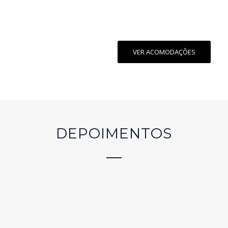
VER ACOMODAÇÕES
DEPOIMENTOS
Hotel maravilhoso, perto de tudo,
pessoal muito atencioso, educados,
fiquei do dia 13 ao dia 18 de janeiro
de 2020, café da manhã top,
serviço de quarto maravilhoso,